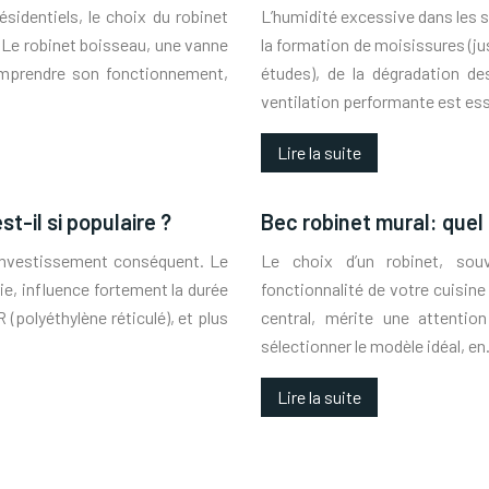
sidentiels, le choix du robinet
L’humidité excessive dans les sa
é. Le robinet boisseau, une vanne
la formation de moisissures (j
Comprendre son fonctionnement,
études), de la dégradation de
ventilation performante est es
Lire la suite
t-il si populaire ?
Bec robinet mural: quel
 investissement conséquent. Le
Le choix d’un robinet, souv
e, influence fortement la durée
fonctionnalité de votre cuisine
R (polyéthylène réticulé), et plus
central, mérite une attentio
sélectionner le modèle idéal, e
Lire la suite