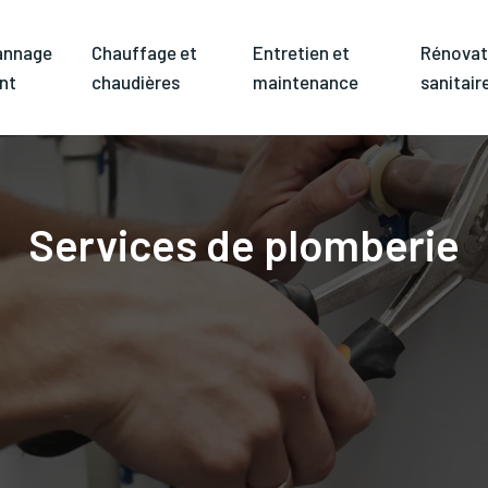
annage
Chauffage et
Entretien et
Rénovat
nt
chaudières
maintenance
sanitair
Services de plomberie