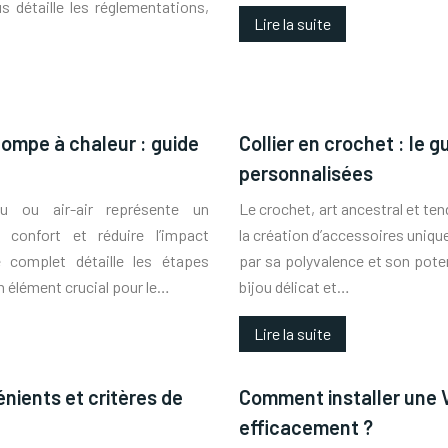
s détaille les réglementations,
Lire la suite
pompe à chaleur : guide
Collier en crochet : le 
personnalisées
au ou air-air représente un
Le crochet, art ancestral et ten
e confort et réduire l’impact
la création d’accessoires unique
 complet détaille les étapes
par sa polyvalence et son pote
un élément crucial pour le…
bijou délicat et…
Lire la suite
nients et critères de
Comment installer une 
efficacement ?