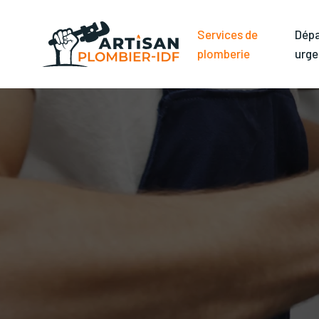
Services de
Dép
plomberie
urge