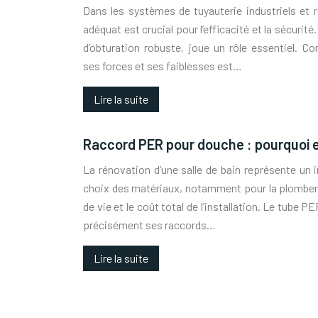
Dans les systèmes de tuyauterie industriels et ré
adéquat est crucial pour l’efficacité et la sécurit
d’obturation robuste, joue un rôle essentiel. 
ses forces et ses faiblesses est…
Lire la suite
Raccord PER pour douche : pourquoi es
La rénovation d’une salle de bain représente un
choix des matériaux, notamment pour la plomberi
de vie et le coût total de l’installation. Le tube PE
précisément ses raccords…
Lire la suite