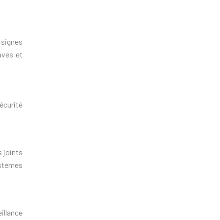
 signes
aves et
écurité
 joints
ystèmes
illance