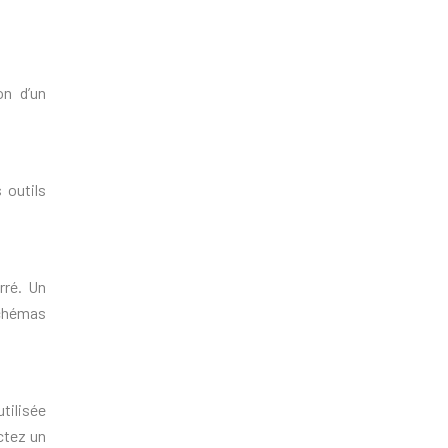
on d’un
 outils
rré. Un
schémas
tilisée
ctez un