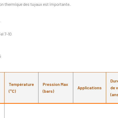
ation thermique des tuyaux est importante.
7
el 7-10
5
Dur
Température
Pression Max
Applications
de v
(°C)
(bars)
(an