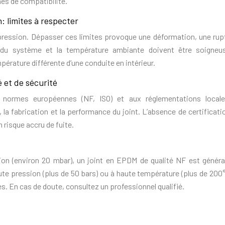
es de compatibilité.
: limites à respecter
 pression. Dépasser ces limites provoque une déformation, une rup
e du système et la température ambiante doivent être soigne
érature différente d’une conduite en intérieur.
é et de sécurité
ux normes européennes (NF, ISO) et aux réglementations local
, la fabrication et la performance du joint. L’absence de certificat
n risque accru de fuite.
on (environ 20 mbar), un joint en EPDM de qualité NF est génér
haute pression (plus de 50 bars) ou à haute température (plus de 200
. En cas de doute, consultez un professionnel qualifié.