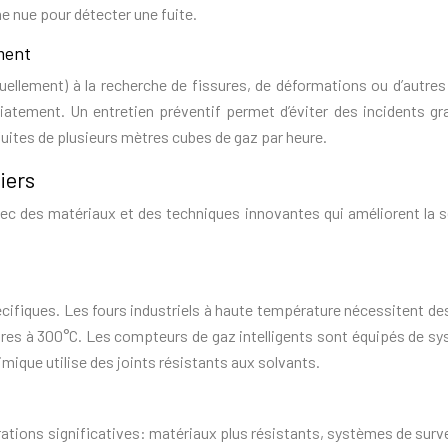
me nue pour détecter une fuite.
ment
uellement) à la recherche de fissures, de déformations ou d’autres
atement. Un entretien préventif permet d’éviter des incidents gr
uites de plusieurs mètres cubes de gaz par heure.
iers
ec des matériaux et des techniques innovantes qui améliorent la s
cifiques. Les fours industriels à haute température nécessitent des
ures à 300°C. Les compteurs de gaz intelligents sont équipés de s
imique utilise des joints résistants aux solvants.
ations significatives: matériaux plus résistants, systèmes de surve