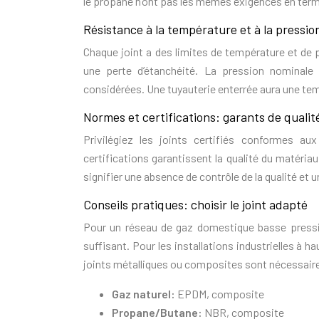
le propane n’ont pas les mêmes exigences en term
Résistance à la température et à la pression
Chaque joint a des limites de température et de
une perte d’étanchéité. La pression nominal
considérées. Une tuyauterie enterrée aura une temp
Normes et certifications: garants de qualit
Privilégiez les joints certifiés conformes a
certifications garantissent la qualité du matériau
signifier une absence de contrôle de la qualité et u
Conseils pratiques: choisir le joint adapté
Pour un réseau de gaz domestique basse pressi
suffisant. Pour les installations industrielles à 
joints métalliques ou composites sont nécessaires
Gaz naturel:
EPDM, composite
Propane/Butane:
NBR, composite