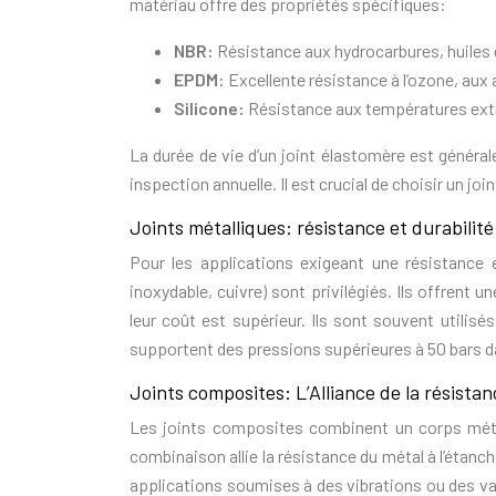
matériau offre des propriétés spécifiques:
NBR:
Résistance aux hydrocarbures, huiles e
EPDM:
Excellente résistance à l’ozone, aux 
Silicone:
Résistance aux températures extr
La durée de vie d’un joint élastomère est général
inspection annuelle. Il est crucial de choisir un j
Joints métalliques: résistance et durabilité
Pour les applications exigeant une résistance e
inoxydable, cuivre) sont privilégiés. Ils offrent 
leur coût est supérieur. Ils sont souvent utilisés
supportent des pressions supérieures à 50 bars d
Joints composites: L’Alliance de la résistan
Les joints composites combinent un corps métal
combinaison allie la résistance du métal à l’étanché
applications soumises à des vibrations ou des va