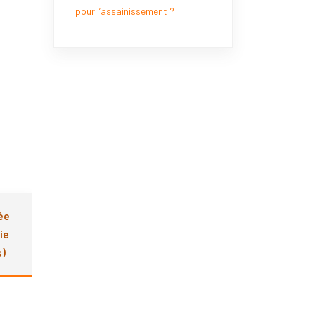
pour l’assainissement ?
ée
ie
s)