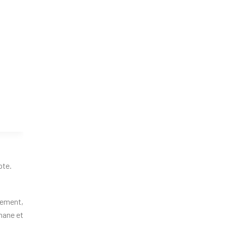
pte.
dement,
hane et