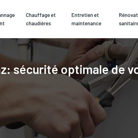
annage
Chauffage et
Entretien et
Rénovat
nt
chaudières
maintenance
sanitair
z: sécurité optimale de vo