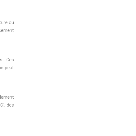
ture ou
usement
es. Ces
ion peut
alement
°C), des