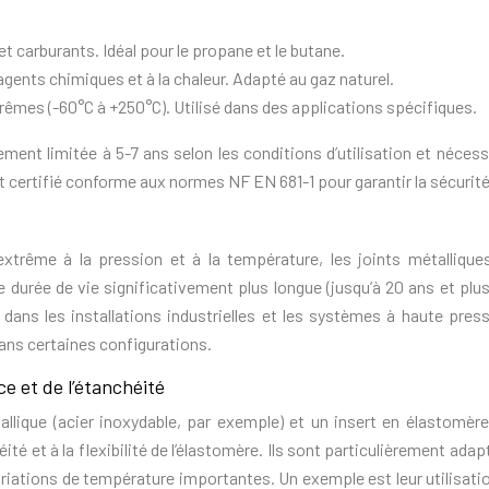
t carburants. Idéal pour le propane et le butane.
agents chimiques et à la chaleur. Adapté au gaz naturel.
êmes (-60°C à +250°C). Utilisé dans des applications spécifiques.
ement limitée à 5-7 ans selon les conditions d’utilisation et nécess
oint certifié conforme aux normes NF EN 681-1 pour garantir la sécurité
xtrême à la pression et à la température, les joints métalliques
une durée de vie significativement plus longue (jusqu’à 20 ans et plu
 dans les installations industrielles et les systèmes à haute pressi
ans certaines configurations.
ce et de l’étanchéité
lique (acier inoxydable, par exemple) et un insert en élastomère
ité et à la flexibilité de l’élastomère. Ils sont particulièrement ada
riations de température importantes. Un exemple est leur utilisati