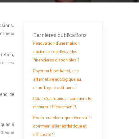
osions,
ectueux
Dernières publications
Rénovation d’une maison
ancienne : quelles aides
tretien,
financières disponibles ?
nir les
Foyer au bioéthanol, une
alternative écologique au
chauffage traditionnel !
pend de
Débit d’un robinet : comment le
mesurer efficacement?
Radiateur électrique décoratif :
iqués à
comment allier esthétique et
 Chaque
efficacité ?