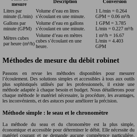
Description
Conversion
mesure
Litres par
Volume d’eau en litres
1 L/min = 0.264
minute (L/min)
s’écoulant en une minute.
GPM = 0.06 m³/h
Gallons par
Volume d’eau en gallons
1 GPM = 3.785
minute (GPM)
s’écoulant en une minute.
L/min = 0.227 m³/h
Volume d’eau en mètres
1 m³/h = 16.67
Mètres cubes
cubes s’écoulant en une
L/min = 4.403
par heure (m³/h)
heure.
GPM
Méthodes de mesure du débit robinet
Passons en revue les méthodes disponibles pour mesurer
l’écoulement. Des solutions simples et accessibles à tous aux outils
plus sophistiqués utilisés par les professionnels, il existe une
méthode adaptée à chaque besoin et budget. Nous détaillerons pour
chaque méthode le matériel nécessaire, la procédure, les avantages,
les inconvénients, et des astuces pour améliorer la précision.
Méthode simple : le seau et le chronomètre
La méthode du seau et du chronomètre est la plus simple,
économique et accessible pour déterminer le débit. Elle nécessite du
matériel courant et ne demande aucune compétence particulière.