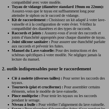
compatibilité avec votre modèle.
Tuyau de vidange (diamètre standard 19mm ou 22mm):
Assurez-vous que le tuyau est suffisamment long pour
atteindre le siphon ou le raccord de vidange.
Kit de raccordement :
Choisissez un kit adapté à votre lave-
vaisselle et à la configuration de votre évier. Vérifiez la
compatibilité des diamètres et des types de raccords.
Raccords et joints :
Assurez-vous d’avoir des raccords et
joints d’étanchéité appropriés pour chaque diamètre de tuyau.
Joint silicone sanitaire :
Pour assurer une étanchéité parfaite
aux raccords et prévenir les fuites.
Manuel du Lave-vaisselle:
Pour des instructions et des
schémas spécifiques à votre modèle. Ne négligez jamais la
lecture du manuel.
2. outils indispensables pour le raccordement
Clé à molette (diverses tailles) :
Pour serrer les raccords des
tuyaux.
Tournevis (plat et cruciforme) :
Pour assembler certains
éléments, selon le modèle de lave-vaisselle.
Pince multiprise :
Pour tenir les tuyaux ou les raccords
pendant le serrage.
Niveau à bulle :
Pour vérifier l’alignement du lave-vaisselle.
Sceau :
Pour récupérer d’éventuelles fuites d’eau pendant les