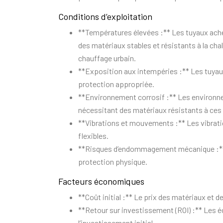
Conditions d’exploitation
**Températures élevées :** Les tuyaux ache
des matériaux stables et résistants à la ch
chauffage urbain.
**Exposition aux intempéries :** Les tuyaux
protection appropriée.
**Environnement corrosif :** Les environne
nécessitant des matériaux résistants à ces
**Vibrations et mouvements :** Les vibratio
flexibles.
**Risques d’endommagement mécanique :** Le
protection physique.
Facteurs économiques
**Coût initial :** Le prix des matériaux et d
**Retour sur investissement (ROI) :** Les 
l’investissement initial.