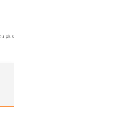
du plus
s