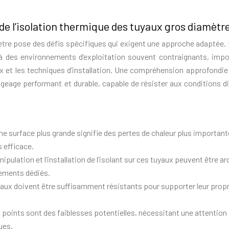
e l’isolation thermique des tuyaux gros diamètr
ètre pose des défis spécifiques qui exigent une approche adaptée. 
à des environnements d’exploitation souvent contraignants, imp
x et les techniques d’installation. Une compréhension approfondie
geage performant et durable, capable de résister aux conditions dif
e surface plus grande signifie des pertes de chaleur plus important
s efficace.
pulation et l’installation de l’isolant sur ces tuyaux peuvent être ar
ements dédiés.
ux doivent être suffisamment résistants pour supporter leur prop
s points sont des faiblesses potentielles, nécessitant une attention
ues.