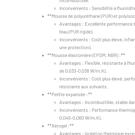
incombustible.
Inconvénients : Sensibilité à l’humidit
**Mousse de polyuréthane (PUR) et polyisoc
Avantages : Excellente performance t
l’eau (PUR rigide).
Inconvénients : Coût plus élevé, infla
une protection).
**Mousse élastomère (EPDM, NBR) :**
Avantages : Flexible, résistante à l
de 0.033-0.038 W/m.K).
Inconvénients : Coût plus élevé, per
résistante aux solvants.
**Perlite expansée :**
Avantages : Incombustible, stable dan
Inconvénients : Performance thermiqu
0.045-0.060 W/m.K).
**Aérogel :**
Avantages : Isolation thermique except