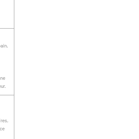
ain,
une
ur.
res,
nce