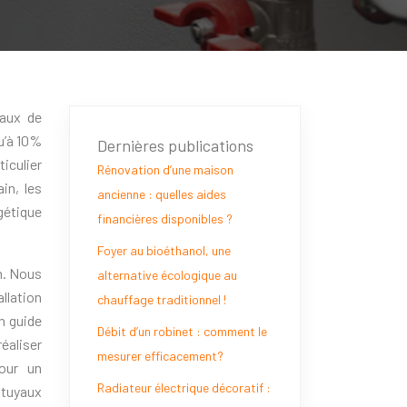
eaux de
u’à 10%
Dernières publications
iculier
Rénovation d’une maison
in, les
ancienne : quelles aides
gétique
financières disponibles ?
Foyer au bioéthanol, une
n. Nous
alternative écologique au
llation
chauffage traditionnel !
n guide
Débit d’un robinet : comment le
réaliser
mesurer efficacement?
pour un
Radiateur électrique décoratif :
 tuyaux