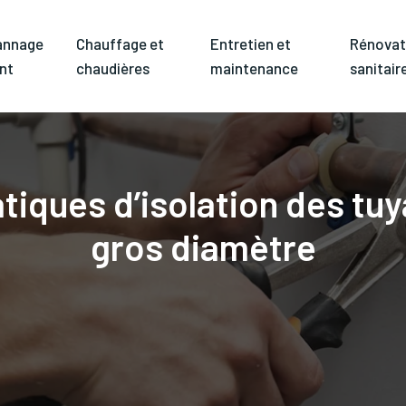
annage
Chauffage et
Entretien et
Rénovat
nt
chaudières
maintenance
sanitair
atiques d’isolation des tu
gros diamètre