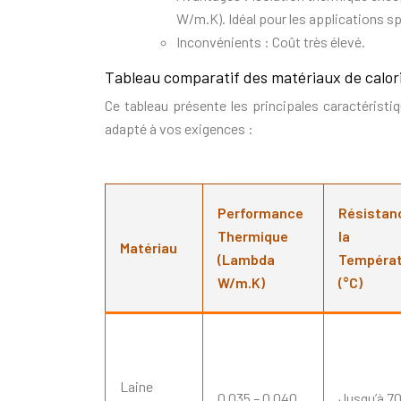
W/m.K). Idéal pour les applications s
Inconvénients : Coût très élevé.
Tableau comparatif des matériaux de calor
Ce tableau présente les principales caractéristiq
adapté à vos exigences :
Performance
Résistan
Thermique
la
Matériau
(Lambda
Températ
W/m.K)
(°C)
Laine
0.035 – 0.040
Jusqu’à 7