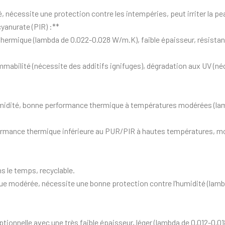
é, nécessite une protection contre les intempéries, peut irriter la pe
yanurate (PIR) :**
hermique (lambda de 0.022-0.028 W/m.K), faible épaisseur, résistan
mmabilité (nécessite des additifs ignifuges), dégradation aux UV (né
’humidité, bonne performance thermique à températures modérées (l
formance thermique inférieure au PUR/PIR à hautes températures, m
s le temps, recyclable.
e modérée, nécessite une bonne protection contre l’humidité (lam
ionnelle avec une très faible épaisseur, léger (lambda de 0.012-0.01