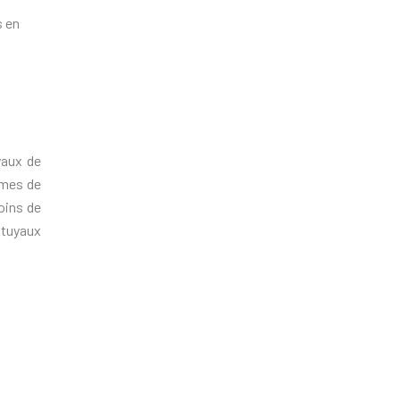
s en
yaux de
rmes de
soins de
 tuyaux