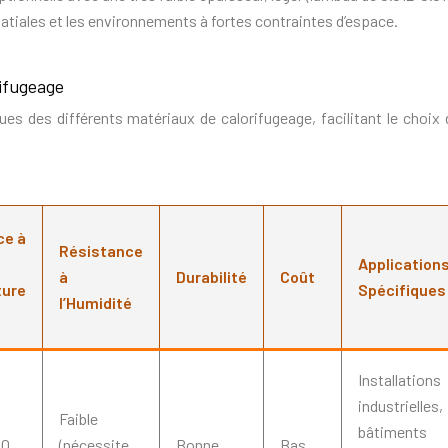
patiales et les environnements à fortes contraintes d’espace.
ifugeage
ues des différents matériaux de calorifugeage, facilitant le choix 
ce à
Résistance
Application
à
Durabilité
Coût
ure
Spécifiques
l’Humidité
Installations
industrielles,
Faible
bâtiments
00
(nécessite
Bonne
Bas