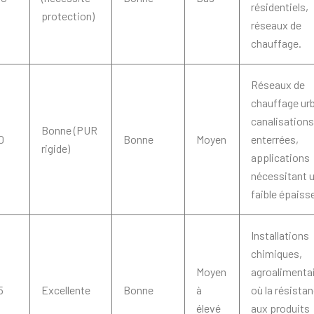
résidentiels,
protection)
réseaux de
chauffage.
Réseaux de
chauffage urb
canalisations
Bonne (PUR
0
Bonne
Moyen
enterrées,
rigide)
applications
nécessitant 
faible épaisse
Installations
chimiques,
Moyen
agroalimentai
5
Excellente
Bonne
à
où la résista
élevé
aux produits