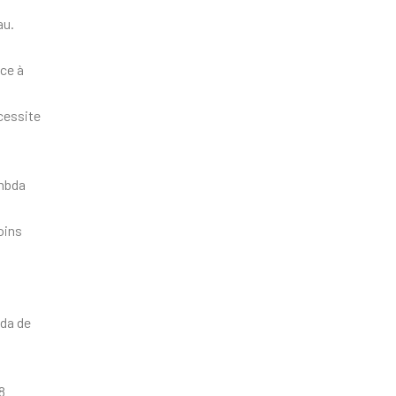
au.
ce à
cessite
ambda
oins
bda de
8