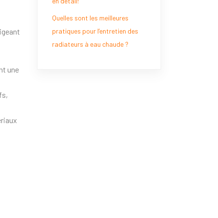
en détail!
Quelles sont les meilleures
igeant
pratiques pour l’entretien des
radiateurs à eau chaude ?
nt une
fs,
ériaux