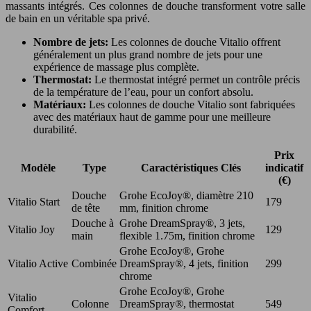
massants intégrés. Ces colonnes de douche transforment votre salle
de bain en un véritable spa privé.
Nombre de jets:
Les colonnes de douche Vitalio offrent
généralement un plus grand nombre de jets pour une
expérience de massage plus complète.
Thermostat:
Le thermostat intégré permet un contrôle précis
de la température de l’eau, pour un confort absolu.
Matériaux:
Les colonnes de douche Vitalio sont fabriquées
avec des matériaux haut de gamme pour une meilleure
durabilité.
Prix
Modèle
Type
Caractéristiques Clés
indicatif
(€)
Douche
Grohe EcoJoy®, diamètre 210
Vitalio Start
179
de tête
mm, finition chrome
Douche à
Grohe DreamSpray®, 3 jets,
Vitalio Joy
129
main
flexible 1.75m, finition chrome
Grohe EcoJoy®, Grohe
Vitalio Active
Combinée
DreamSpray®, 4 jets, finition
299
chrome
Grohe EcoJoy®, Grohe
Vitalio
Colonne
DreamSpray®, thermostat
549
Comfort